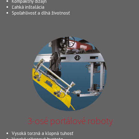
Kompaktný dizajn
Ľahká inštalácia
Spoľahlivosť a dlhá životnosť
3-osé portálové roboty
Vysoká torzná a klopná tuhosť